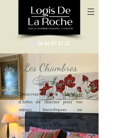
06 86 87 21 27
Les Chambres
Découvrez nos 4 chambres
d'hôtes de charme pour vos
séjours touristiques ou
professionnels, pouvant
accueilir jusqu'à 12 personnes