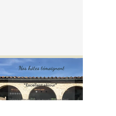
Nos hôtes témoignent
"Excellent séjour"
**
***
Séjour juste parfait, un accueil bienveillant,
la piscine, les petits déjeuner a la carte
extra...nous avons passé un agréable
moment. Un grand merci !